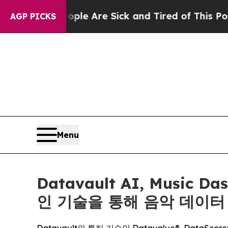
 “People Are Sick and Tired of This Politics of H
AGP PICKS
Menu
Datavault AI, Music D
인 기술을 통해 음악 데이터