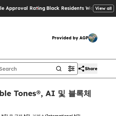
al Rating
Black Residents Warned of Abusive Cops
View all
Provided by AGP
Share
ble Tones®, AI 및 블록체