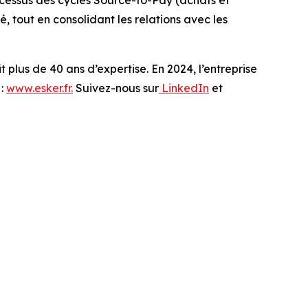
rocessus des cycles Source-to-Pay (achats et
é, tout en consolidant les relations avec les
 plus de 40 ans d’expertise. En 2024, l’entreprise
 :
www.esker.fr.
Suivez-nous sur
LinkedIn
et