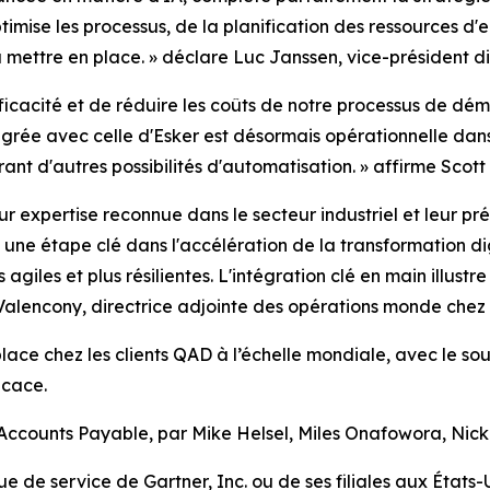
imise les processus, de la planification des ressources d'e
 mettre en place. » d
éclare Luc Janssen, vice-président d
ficacité et de réduire les coûts de notre processus de dém
tégrée avec celle d'Esker est désormais opérationnelle dan
nt d'autres possibilités d'automatisation.
» a
ffirme Scott
 expertise reconnue dans le secteur industriel et leur pr
 une étape clé dans l'accélération de la transformation dig
s agiles et plus résilientes. L'intégration clé en main illu
Valencony, directrice adjointe des opérations monde chez 
lace chez les clients QAD à l’échelle mondiale, avec le so
icace.
Accounts Payable, par Mike Helsel, Miles Onafowora, Nick 
e service de Gartner, Inc. ou de ses filiales aux État