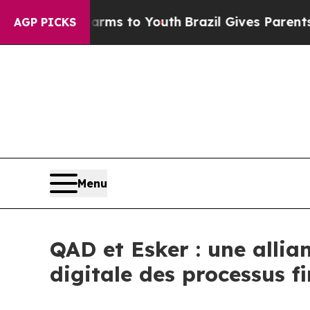
bate Harms to Youth
Brazil Gives Parents Social 
AGP PICKS
Menu
QAD et Esker : une allia
digitale des processus f