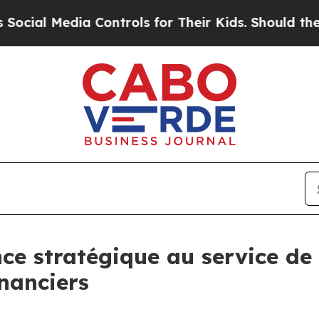
Media Controls for Their Kids. Should the US?
The
nce stratégique au service de
inanciers