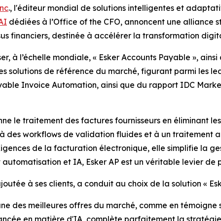
nc
., l'éditeur mondial de solutions intelligentes et adaptat
AI
dédiées à l’Office of the CFO, annoncent une alliance 
s financiers, destinée à accélérer la transformation digital
 à l’échelle mondiale, « Esker Accounts Payable », ainsi qu
s solutions de référence du marché, figurant parmi les 
yable Invoice Automation, ainsi que du rapport IDC Mar
nne le traitement des factures fournisseurs en éliminant l
e, à des workflows de validation fluides et à un traitement 
igences de la facturation électronique, elle simplifie la ge
automatisation et IA, Esker AP est un véritable levier de
tée à ses clients, a conduit au choix de la solution « Es
une des meilleures offres du marché, comme en témoigne s
cée en matière d'IA, complète parfaitement la stratégie 