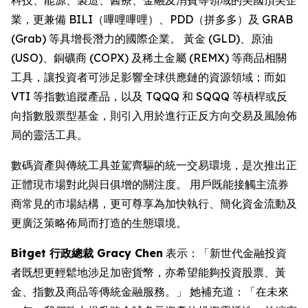
業，更兼備 BILI（嗶哩嗶哩）、PDD（拼多多）及 GRAB
(Grab) 等具增長潛力的國際企業。 黃金 (GLD)、原油
(USO)、銅礦商 (COPX) 及稀土金屬 (REMX) 等商品相關
工具，讓投資者可涉足影響全球供應鏈的資源領域；而如
VTI 等指數追蹤產品，以及 TQQQ 和 SQQQ 等槓桿或反
向指數股票型基金，則引入用於進行正反方向交易及風險佈
局的靈活工具。
數碼資產與傳統工具並駕齊驅的統一交易環境，是次推出正
正體現市場對此與日俱增的關注度。 用戶既能接觸主流券
商常見的市場結構，更可尊享為加快執行、簡化資金流動及
更廣泛策略佈局而打造的生態環境。
Bitget 行政總裁 Gracy Chen
表示：「新世代金融投資
者既想更輕鬆地涉足加密貨幣，亦希望能夠投資股票、黃
金、指數及商品等傳統金融服務。」 她補充道：「在未來