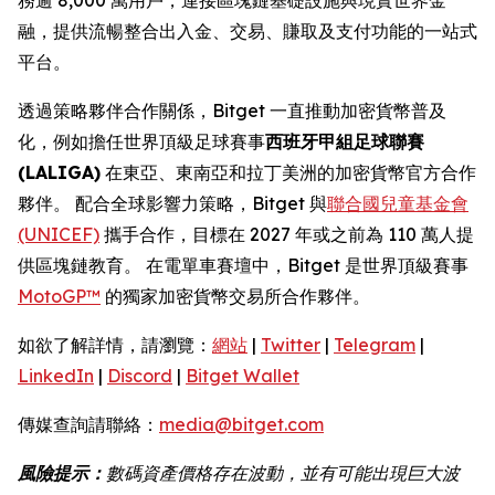
融，提供流暢整合出入金、交易、賺取及支付功能的一站式
平台。
透過策略夥伴合作關係，Bitget 一直推動加密貨幣普及
化，例如擔任世界頂級足球賽事
西班牙甲組足球聯賽
(LALIGA)
在東亞、東南亞和拉丁美洲的加密貨幣官方合作
夥伴。 配合全球影響力策略，Bitget 與
聯合國兒童基金會
(UNICEF)
攜手合作，目標在 2027 年或之前為 110 萬人提
供區塊鏈教育。 在電單車賽壇中，Bitget 是世界頂級賽事
MotoGP™
的獨家加密貨幣交易所合作夥伴。
如欲了解詳情，請瀏覽：
網站
|
Twitter
|
Telegram
|
LinkedIn
|
Discord
|
Bitget Wallet
傳媒查詢請聯絡：
media@bitget.com
風險提示：
數碼資產價格存在波動，並有可能出現巨大波