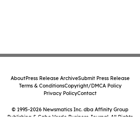
About
Press Release Archive
Submit Press Release
Terms & Conditions
Copyright/DMCA Policy
Privacy Policy
Contact
© 1995-2026 Newsmatics Inc. dba Affinity Group
Publishing & Cabo Verde Business Journal. All Rights
Reserved.
Cookie Settings / Your Privacy Choices