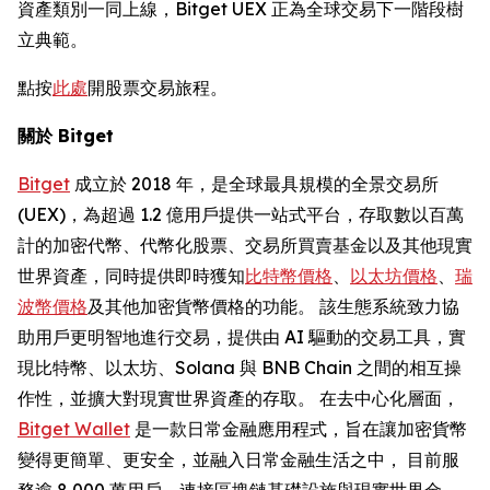
資產類別一同上線，Bitget UEX 正為全球交易下一階段樹
立典範。
點按
此處
開股票交易旅程。
關於 Bitget
Bitget
成立於 2018 年，是全球最具規模的全景交易所
(UEX)，為超過 1.2 億用戶提供一站式平台，存取數以百萬
計的加密代幣、代幣化股票、交易所買賣基金以及其他現實
世界資產，同時提供即時獲知
比特幣價格
、
以太坊價格
、
瑞
波幣價格
及其他加密貨幣價格的功能。 該生態系統致力協
助用戶更明智地進行交易，提供由 AI 驅動的交易工具，實
現比特幣、以太坊、Solana 與 BNB Chain 之間的相互操
作性，並擴大對現實世界資產的存取。 在去中心化層面，
Bitget Wallet
是一款日常金融應用程式，旨在讓加密貨幣
變得更簡單、更安全，並融入日常金融生活之中， 目前服
務逾 8,000 萬用戶，連接區塊鏈基礎設施與現實世界金