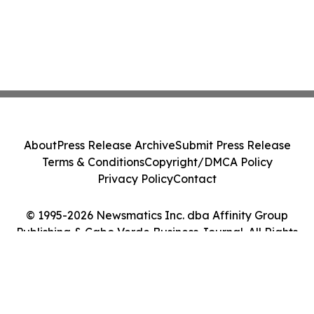
About
Press Release Archive
Submit Press Release
Terms & Conditions
Copyright/DMCA Policy
Privacy Policy
Contact
© 1995-2026 Newsmatics Inc. dba Affinity Group
Publishing & Cabo Verde Business Journal. All Rights
Reserved.
Cookie Settings / Your Privacy Choices